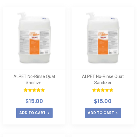
ALPET No-Rinse Quat
ALPET No-Rinse Quat
Sanitizer
Sanitizer
Rated
5.00
Rated
5.00
$
15.00
$
15.00
out of 5
out of 5
ADD TO CART
ADD TO CART