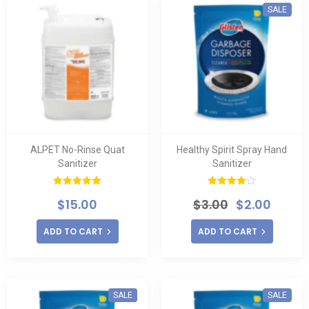
SALE
ALPET No-Rinse Quat
Healthy Spirit Spray Hand
Sanitizer
Sanitizer
Rated
5.00
Rated
$
15.00
$
3.00
$
2.00
out of 5
4.00
out
of 5
ADD TO CART
ADD TO CART
SALE
SALE