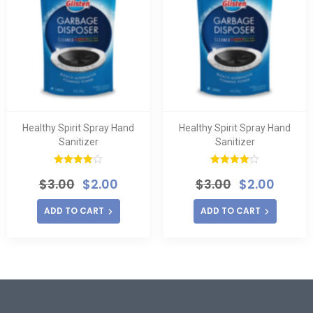
Healthy Spirit Spray Hand
Healthy Spirit Spray Hand
Sanitizer
Sanitizer
Rated
Rated
$
3.00
$
2.00
$
3.00
$
2.00
4.00
out
4.00
out
of 5
of 5
ADD TO CART
ADD TO CART