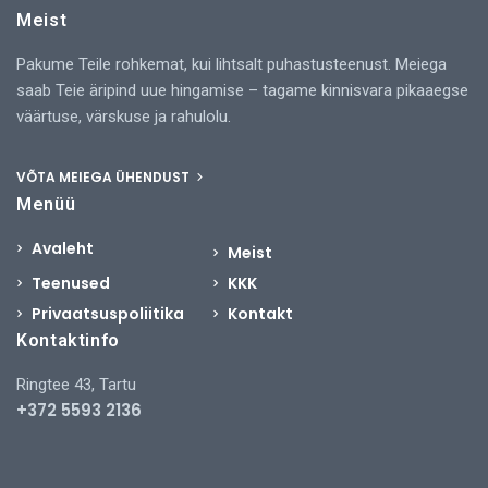
Meist
Pakume Teile rohkemat, kui lihtsalt puhastusteenust. Meiega
saab Teie äripind uue hingamise – tagame kinnisvara pikaaegse
väärtuse, värskuse ja rahulolu.
VÕTA MEIEGA ÜHENDUST
Menüü
Avaleht
Meist
Teenused
KKK
Privaatsuspoliitika
Kontakt
Kontaktinfo
Ringtee 43, Tartu
+372 5593 2136