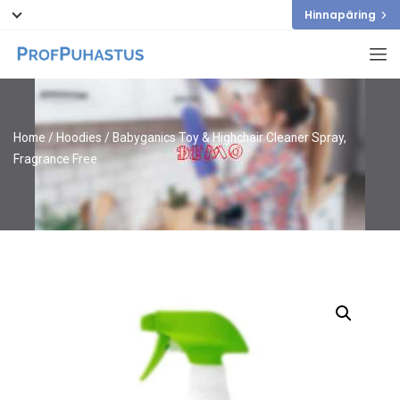
Hinnapäring
Home
/
Hoodies
/ Babyganics Toy & Highchair Cleaner Spray,
Fragrance Free