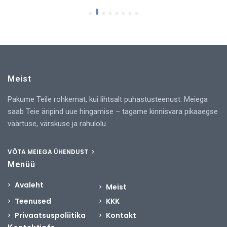
Meist
Pakume Teile rohkemat, kui lihtsalt puhastusteenust. Meiega
saab Teie äripind uue hingamise – tagame kinnisvara pikaaegse
väärtuse, värskuse ja rahulolu.
VÕTA MEIEGA ÜHENDUST
Menüü
Avaleht
Meist
Teenused
KKK
Privaatsuspoliitika
Kontakt