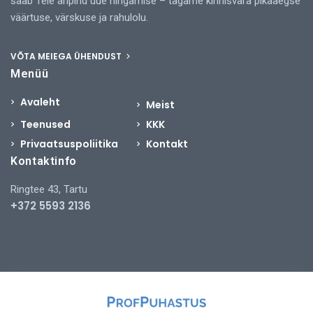
saab Teie äripind uue hingamise – tagame kinnisvara pikaaegse
väärtuse, värskuse ja rahulolu.
VÕTA MEIEGA ÜHENDUST
Menüü
Avaleht
Meist
Teenused
KKK
Privaatsuspoliitika
Kontakt
Kontaktinfo
Ringtee 43, Tartu
+372 5593 2136