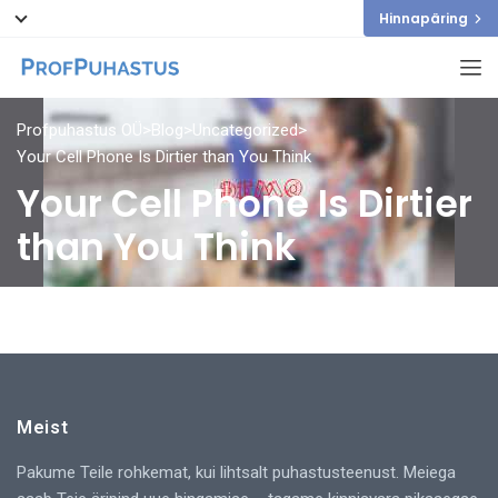
Hinnapäring
Profpuhastus OÜ
>
Blog
>
Uncategorized
>
Your Cell Phone Is Dirtier than You Think
Your Cell Phone Is Dirtier
than You Think
Meist
Pakume Teile rohkemat, kui lihtsalt puhastusteenust. Meiega