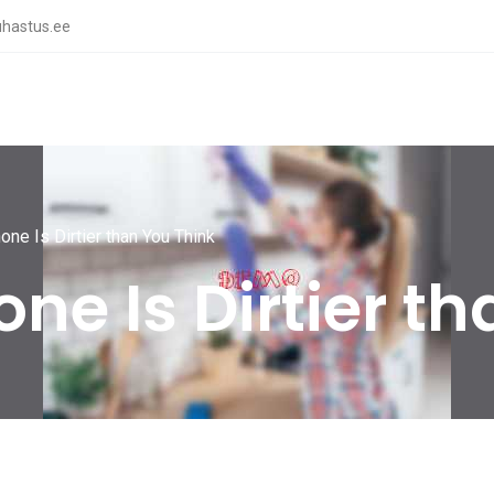
hastus.ee
one Is Dirtier than You Think
one Is Dirtier t