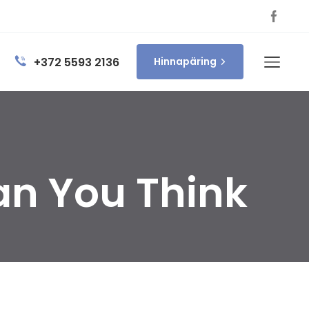
+372 5593 2136
Hinnapäring
han You Think