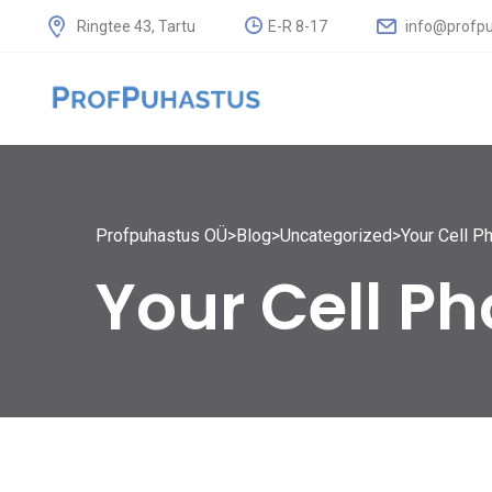
E-R 8-17
info@profpu
Ringtee 43, Tartu
Profpuhastus OÜ
>
Blog
>
Uncategorized
>
Your Cell Ph
Your Cell Ph