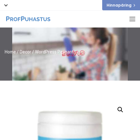
Hinnapäring
Home
/
Decor
/ WordPress Pennant