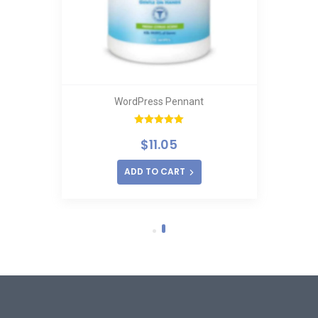
WordPress Pennant
Rated
5.00
$
11.05
out of 5
ADD TO CART