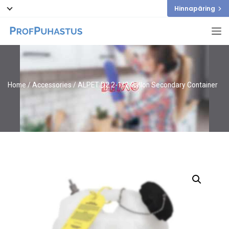
Hinnapäring
Home
/
Accessories
/ ALPET D2 2-1/2 Gallon Secondary Container