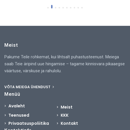
Meist
Pakume Teile rohkemat, kui lihtsalt puhastusteenust. Meiega
saab Teie äripind uue hingamise – tagame kinnisvara pikaaegse
väärtuse, värskuse ja rahulolu.
VÕTA MEIEGA ÜHENDUST
Menüü
Avaleht
Meist
Teenused
KKK
Privaatsuspoliitika
Kontakt