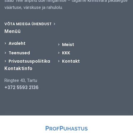
saab Teie äripind uue hingamise – tagame kinnisvara pikaaegse
väärtuse, värskuse ja rahulolu.
VÕTA MEIEGA ÜHENDUST
Menüü
Avaleht
Meist
Teenused
KKK
Privaatsuspoliitika
Kontakt
Kontaktinfo
Ringtee 43, Tartu
+372 5593 2136