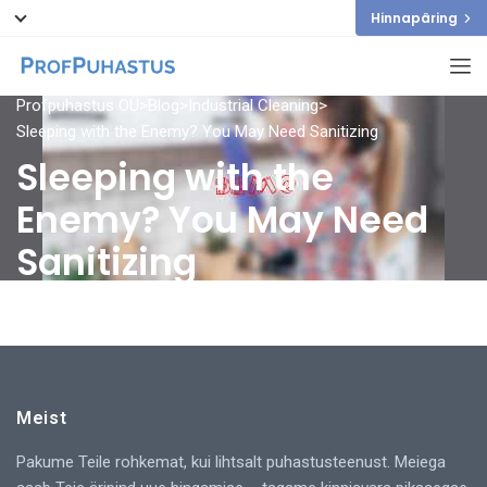
Hinnapäring
Profpuhastus OÜ
>
Blog
>
Industrial Cleaning
>
Sleeping with the Enemy? You May Need Sanitizing
Sleeping with the
Enemy? You May Need
Sanitizing
Meist
Pakume Teile rohkemat, kui lihtsalt puhastusteenust. Meiega