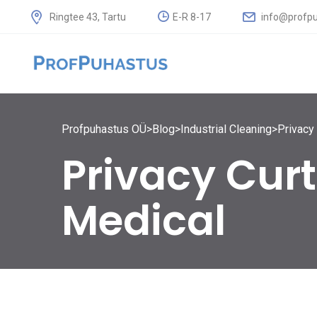
E-R 8-17
info@profpu
Ringtee 43, Tartu
Profpuhastus OÜ
>
Blog
>
Industrial Cleaning
>
Privacy
Privacy Cur
Medical