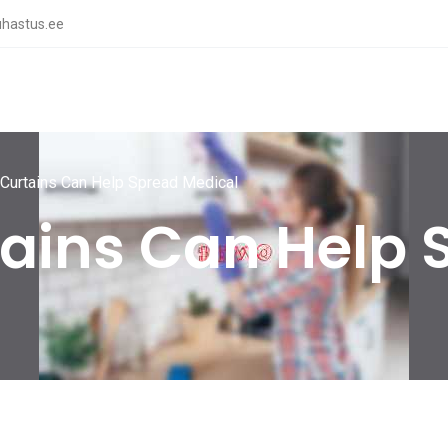
hastus.ee
 Curtains Can Help Spread Medical
tains Can Help 